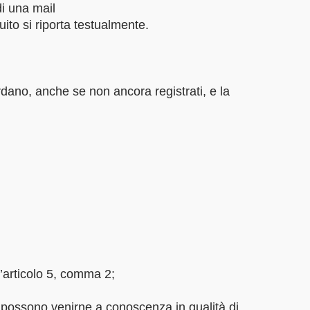
di una mail
guito si riporta testualmente.
ardano, anche se non ancora registrati, e la
ll’articolo 5, comma 2;
he possono venirne a conoscenza in qualità di