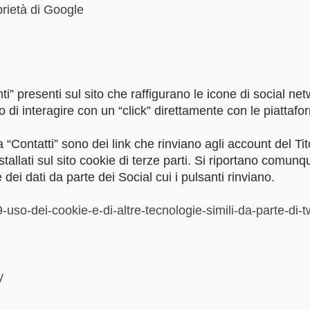
prietà di Google
nti” presenti sul sito che raffigurano le icone di social 
di interagire con un “click” direttamente con le piattafo
na “Contatti” sono dei link che rinviano agli account del Ti
installati sul sito cookie di terze parti. Si riportano comun
 dei dati da parte dei Social cui i pulsanti rinviano.
-uso-dei-cookie-e-di-altre-tecnologie-simili-da-parte-di-t
y