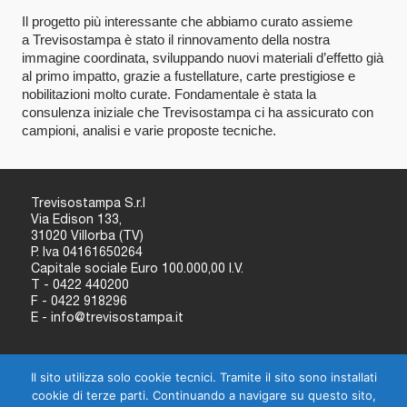
Il progetto più interessante che abbiamo curato assieme
a Trevisostampa è stato il rinnovamento della nostra
immagine coordinata, sviluppando nuovi materiali d’effetto già
al primo impatto, grazie a fustellature, carte prestigiose e
nobilitazioni molto curate. Fondamentale è stata la
consulenza iniziale che Trevisostampa ci ha assicurato con
campioni, analisi e varie proposte tecniche.
Trevisostampa S.r.l
Via Edison 133,
31020 Villorba (TV)
P. Iva 04161650264
Capitale sociale Euro 100.000,00 I.V.
T - 0422 440200
F - 0422 918296
E - info@trevisostampa.it
Il sito utilizza solo cookie tecnici. Tramite il sito sono installati
HOME
PUNTI DI VISTA
cookie di terze parti. Continuando a navigare su questo sito,
AZIENDA
AMBIENTE